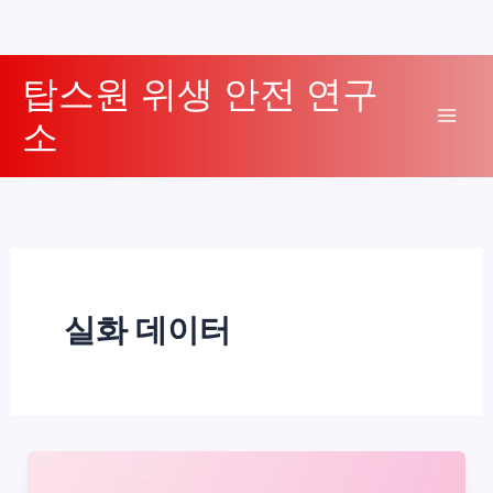
콘
탑스원 위생 안전 연구
텐
소
츠
Mai
로
Men
건
너
뛰
기
실화 데이터