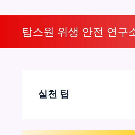
콘
텐
탑스원 위생 안전 연구
츠
로
건
너
뛰
기
실천 팁