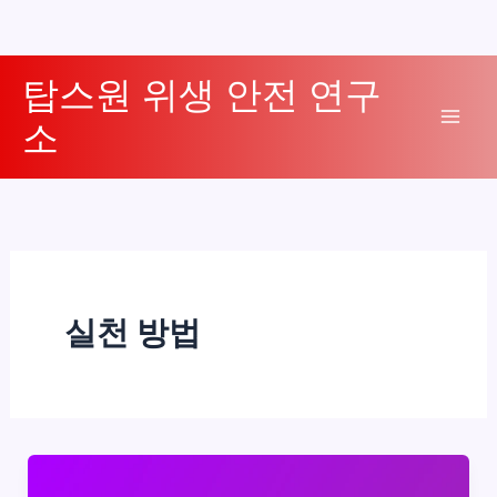
콘
탑스원 위생 안전 연구
텐
소
츠
Mai
로
Men
건
너
뛰
기
실천 방법