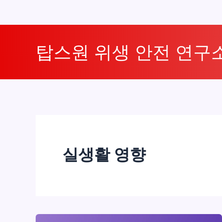
콘
텐
탑스원 위생 안전 연구
츠
로
건
너
뛰
기
실생활 영향