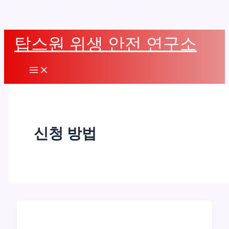
콘
탑스원 위생 안전 연구소
텐
츠
Main
로
Menu
건
너
뛰
신청 방법
기