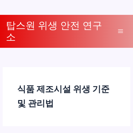
콘
탑스원 위생 안전 연구
텐
소
츠
Mai
로
Men
건
너
뛰
기
식품 제조시설 위생 기준
및 관리법