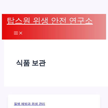
콘
탑스원 위생 안전 연구소
텐
츠
Main
로
Menu
건
너
뛰
식품 보관
기
질병 예방과 위생 관리