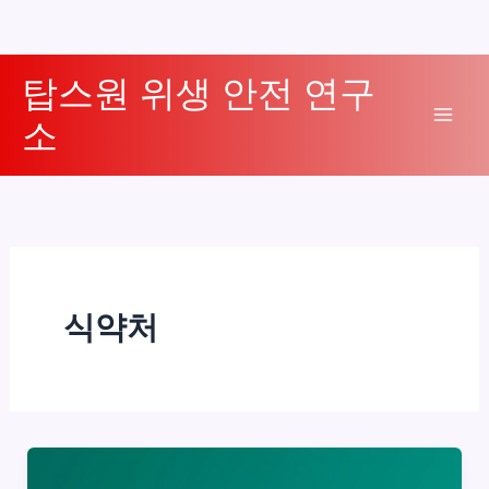
콘
탑스원 위생 안전 연구
텐
소
츠
Mai
로
Men
건
너
뛰
기
식약처