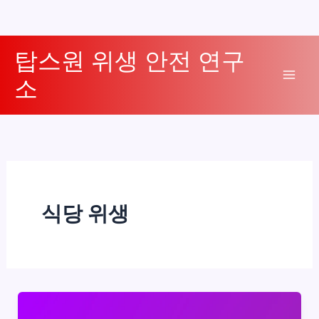
콘
탑스원 위생 안전 연구
텐
소
츠
Mai
로
Men
건
너
뛰
기
식당 위생