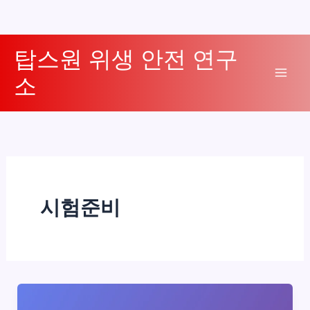
콘
탑스원 위생 안전 연구
텐
소
츠
Mai
로
Men
건
너
뛰
기
시험준비