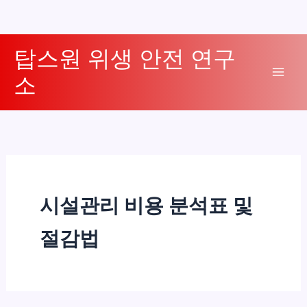
콘
탑스원 위생 안전 연구
텐
소
츠
Mai
로
Men
건
너
뛰
기
시설관리 비용 분석표 및
절감법