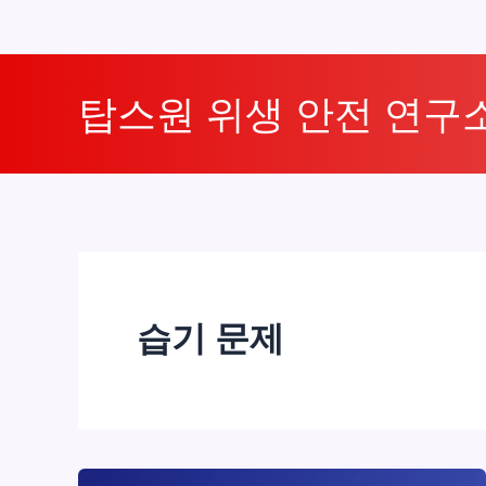
콘
텐
탑스원 위생 안전 연구
츠
로
건
너
뛰
기
습기 문제