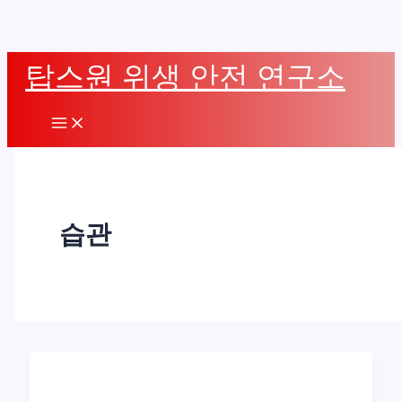
콘
탑스원 위생 안전 연구소
텐
츠
Main
로
Menu
건
너
뛰
습관
기