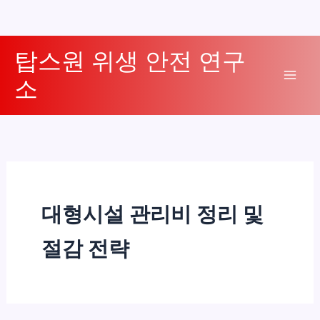
콘
탑스원 위생 안전 연구
텐
소
츠
Mai
로
Men
건
너
뛰
기
대형시설 관리비 정리 및
절감 전략