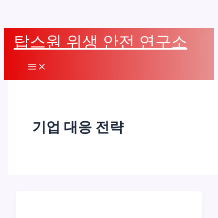
콘
탑스원 위생 안전 연구소
텐
츠
Main
로
Menu
건
너
뛰
기업 대응 전략
기