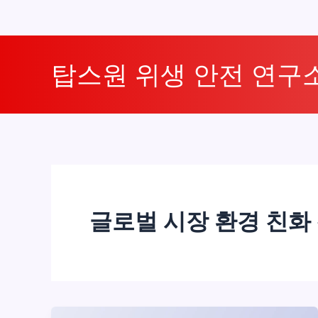
콘
텐
탑스원 위생 안전 연구
츠
로
건
너
뛰
기
글로벌 시장 환경 친화