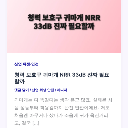
산업 위생·안전
청력 보호구 귀마개 NRR 33dB 진짜 필요
할까
댓글 달기
/
산업 위생·안전
/
매니저
귀마개는 다 똑같다는 생각 은근 많죠. 실제론 차
음 성능부터 착용감까지 완전 딴판이에요. 저도
처음엔 아무거나 샀다가 소음에 귀가 욱신거리
고, 결국 […]