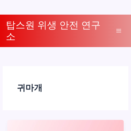
콘
탑스원 위생 안전 연구
텐
소
츠
Mai
로
Men
건
너
뛰
기
귀마개