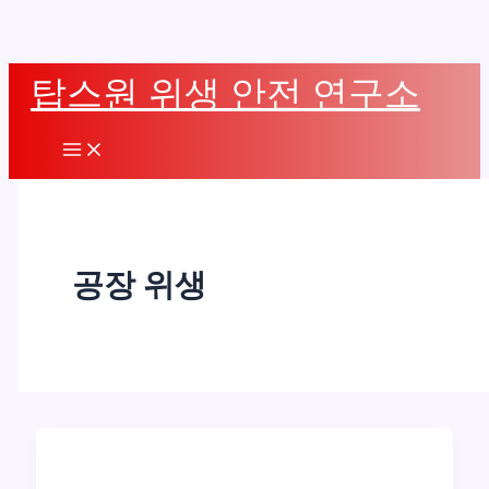
콘
탑스원 위생 안전 연구소
텐
츠
Main
로
Menu
건
너
뛰
공장 위생
기