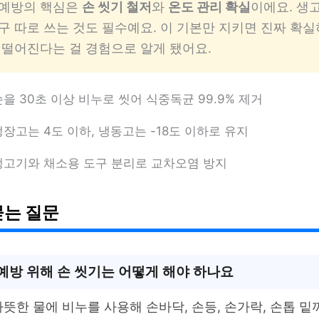
 예방의 핵심은
손 씻기 철저
와
온도 관리 확실
이에요. 생
구 따로 쓰는 것도 필수예요. 이 기본만 지키면 진짜 확실
 떨어진다는 걸 경험으로 알게 됐어요.
손을 30초 이상 비누로 씻어 식중독균 99.9% 제거
냉장고는 4도 이하, 냉동고는 -18도 이하로 유지
생고기와 채소용 도구 분리로 교차오염 방지
묻는 질문
예방 위해 손 씻기는 어떻게 해야 하나요
뜻한 물에 비누를 사용해 손바닥, 손등, 손가락, 손톱 밑