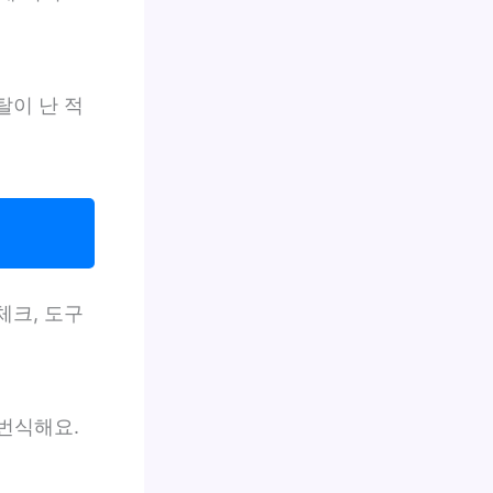
탈이 난 적
체크, 도구
번식해요.