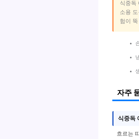
식중독
소용 도
험이 뚝
자주 
식중독 
흐르는 따