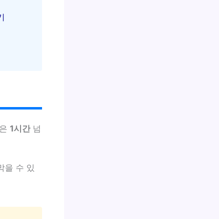
기
물은
1시간
넘
막을 수 있