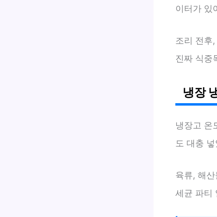
이터가 있
조리 전후,
진짜 식중
냉장 
냉장고 온
도 대충 
육류, 해산
세균 파티