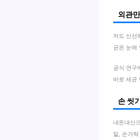
외관만
저도 신선
균은 눈에 
공식 연구
바로 세균 
손 씻
내돈내산으
밑, 손가