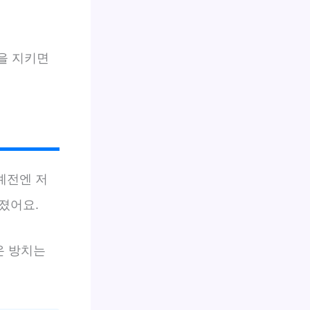
틴을 지키면
예전엔 저
졌어요.
온 방치는