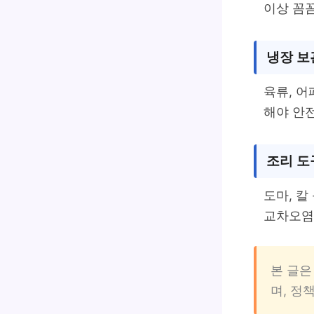
이상 꼼꼼
냉장 보
육류, 어
해야 안
조리 도
도마, 칼
교차오염
본 글은
며, 정