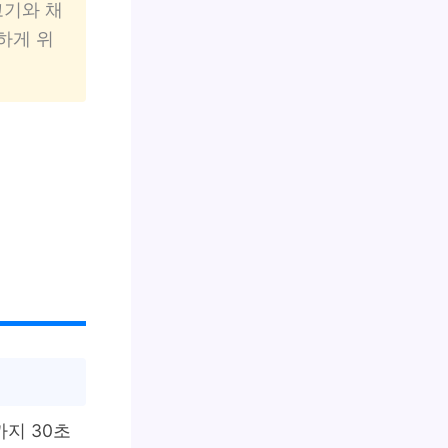
고기와 채
하게 위
까지 30초