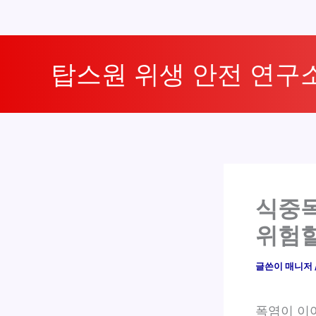
콘
텐
탑스원 위생 안전 연구
츠
로
건
너
뛰
기
식중독
위험
글쓴이
매니저
폭염이 이