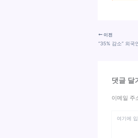
이전
댓글 달
이메일 주
여
기
에
입
력