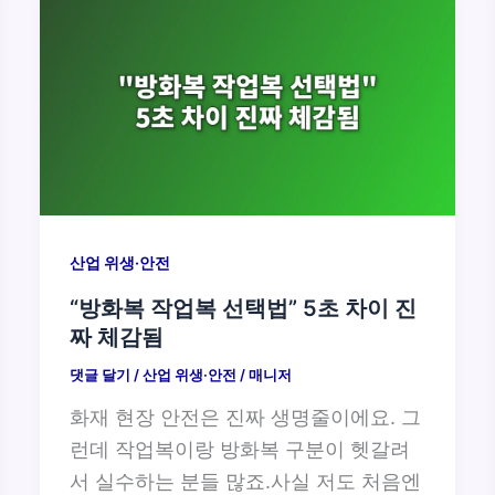
산업 위생·안전
“방화복 작업복 선택법” 5초 차이 진
짜 체감됨
댓글 달기
/
산업 위생·안전
/
매니저
화재 현장 안전은 진짜 생명줄이에요. 그
런데 작업복이랑 방화복 구분이 헷갈려
서 실수하는 분들 많죠.사실 저도 처음엔