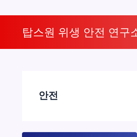
콘
텐
탑스원 위생 안전 연구
츠
로
건
너
뛰
기
안전