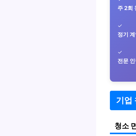
주 2회
✓
정기 계
✓
전문 인
기업 
청소 