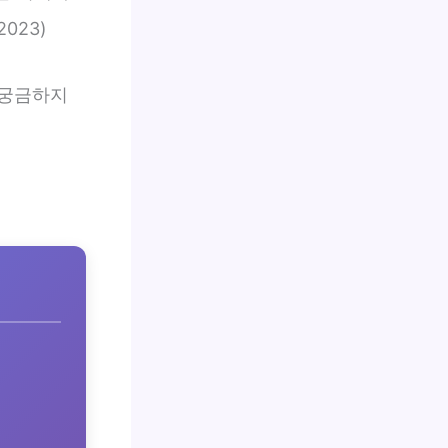
023)
궁금하지