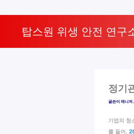
콘
텐
탑스원 위생 안전 연구
츠
로
건
너
뛰
기
정기관
글쓴이
매니저
기업의 청
를 들어,
2